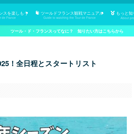
もっと知
ンスを楽しもう
ツールドフランス観戦マニュアル
r de France
Guide to watching the Tour de France
About pro
ツール・ド・フランスってなに？ 知りたい方はこちらから
025！全日程とスタートリスト
。