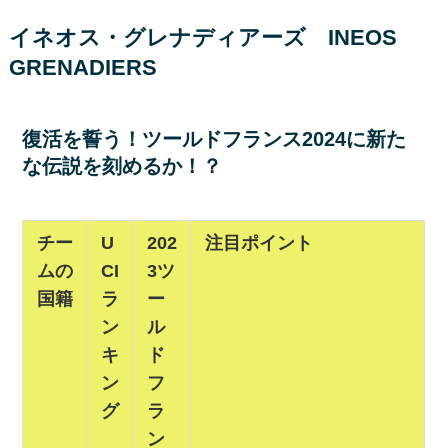
イネオス・グレナディアーズ INEOS
GRENADIERS
復活を誓う！ツールドフランス2024に新た
な伝説を刻めるか！？
チー
U
202
注目ポイント
ムの
CI
3ツ
国籍
ラ
ー
ン
ル
キ
ド
ン
フ
グ
ラ
ン