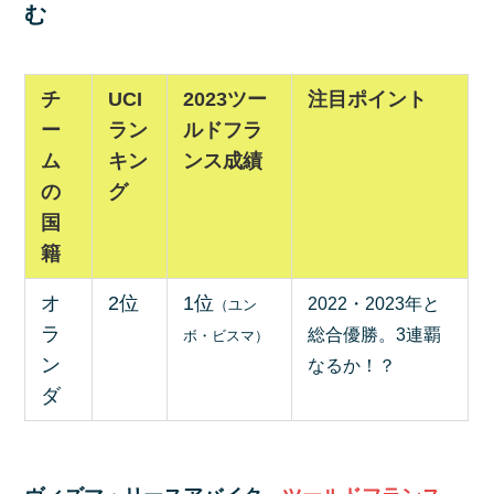
む
チ
UCI
2023ツー
注目ポイント
ー
ラン
ルドフラ
ム
キン
ンス成績
の
グ
国
籍
オ
2位
1位
2022・2023年と
（ユン
ラ
総合優勝。3連覇
ボ・ビスマ）
ン
なるか！？
ダ