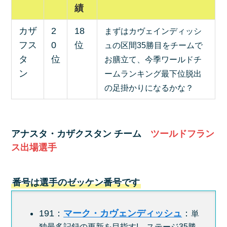
績
カザ
2
18
まずはカヴェインディッシ
フス
0
位
ュの区間35勝目をチームで
タ
位
お膳立て、今季ワールドチ
ン
ームランキング最下位脱出
の足掛かりになるかな？
アナスタ・カザクスタン チーム
ツールドフラン
ス出場選手
番号は選手のゼッケン番号です
191：
マーク・カヴェンディッシュ
：
単
独最多記録の更新を目指す! ステージ35勝