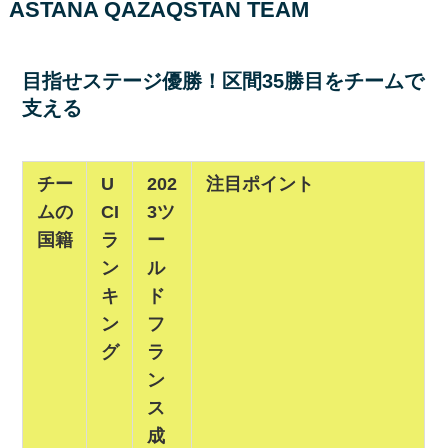
ASTANA QAZAQSTAN TEAM
目指せステージ優勝！区間35勝目をチームで
支える
チー
U
202
注目ポイント
ムの
CI
3ツ
国籍
ラ
ー
ン
ル
キ
ド
ン
フ
グ
ラ
ン
ス
成