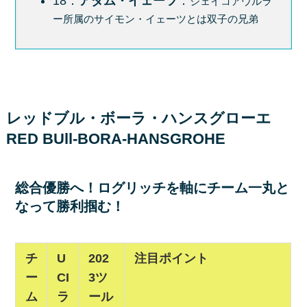
18：
アダム・イェーツ
：
ジェイコアウルラ
ー所属のサイモン・イェーツとは双子の兄弟
レッドブル・ボーラ・ハンスグローエ
RED BUll-BORA-HANSGROHE
総合優勝へ！ログリッチを軸にチーム一丸と
なって勝利掴む！
チ
U
202
注目ポイント
ー
CI
3ツ
ム
ラ
ール