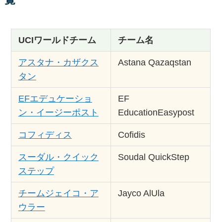
覧
UCIワールドチーム
チーム名
アスタナ・カザクス
Astana Qazaqstan
タン
EFエデュケーショ
EF
ン・イージーポスト
EducationEasypost
コフィディス
Cofidis
スーダル・クイック
Soudal QuickStep
ステップ
チームジェイコ・ア
Jayco AlUla
ウラー